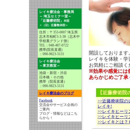
レイキ療法会・事務局
～ 埼玉セミナー室～
「近藤療術院」
本院
＜（旧）近藤整体院＞
住所：〒353-0007 埼玉県
志木市柏町3-3-38（志木中
学校裏グランド側）
TEL：048-487-0722
携帯(院長直通)
開設しております
：090-9823-5131
レイキ
を体験・学
レイキ療法会
お気軽にご相談く
～東京教室～
※効果や感覚には
池袋・新宿・渋谷
あらかじめご了承
日本橋・その他
携帯（院長直通）
：090-9823-5131
【近藤療術院
レイキ療法会のブログ
Facebook
>>近藤療術院
交流会やサービス企画の
レイキ!
ご案内
>>レイキヒーリ
ブログ・情報などはこち
>>レイキヒーリ
らから！
>>レイキとは？