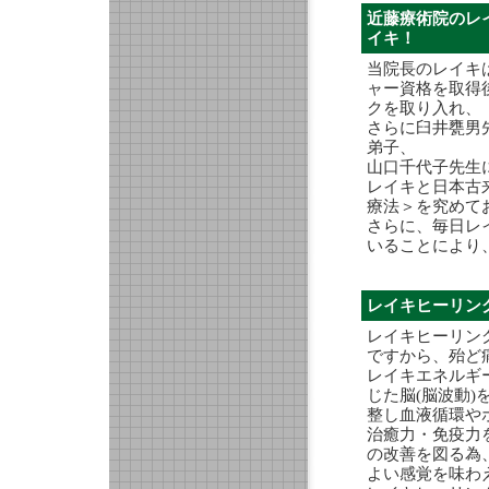
近藤療術院のレ
イキ！
当院長の
レイキ
ャー資格を取得
クを取り入れ、
さらに臼井甕男
弟子、
山口千代子先生
レイキと日本古
療法＞を究めて
さらに、毎日レ
いることにより
レイキヒーリング
レイキヒーリン
ですから、殆ど
レイキエネルギ
じた脳(脳波動
整し血液循環や
治癒力・免疫力
の改善を図る為、
よい感覚を味わ