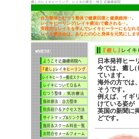
癒しのレイキヒーリング。
レイキの東京・埼玉
近藤療術院
自力整体とむつう整体で健康回復と健康維持‥。
レイキヒーリング(レイキ療法)で癒される‥。
実践的なレイキを学んでレイキヒーラーにもなれ
レイキ療法会は、あなたの心と身体を元気にしま
■MENU
日本発祥ヒー
今では、癒し(
ています。
海外の方では
そうです。
例えば、イギ
けている姿が
英国の新聞に
どです。